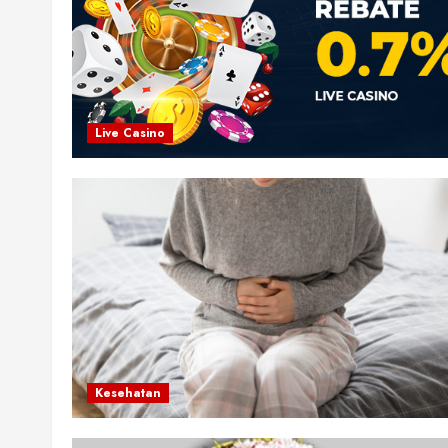
Live Casino
Kesehatan