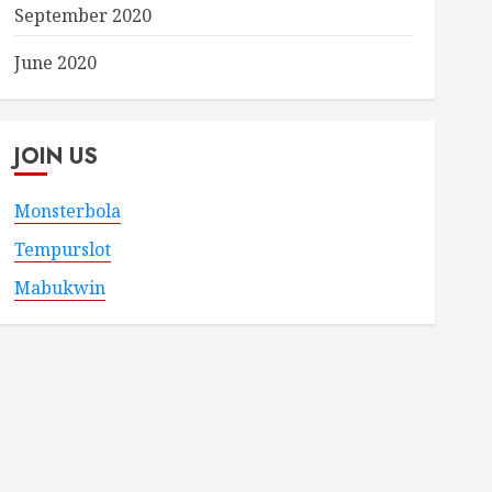
September 2020
June 2020
JOIN US
Monsterbola
Tempurslot
Mabukwin