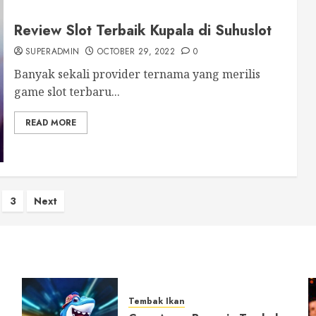
Review Slot Terbaik Kupala di Suhuslot
SUPERADMIN
OCTOBER 29, 2022
0
Banyak sekali provider ternama yang merilis
game slot terbaru...
READ MORE
s
3
Next
nation
Tembak Ikan