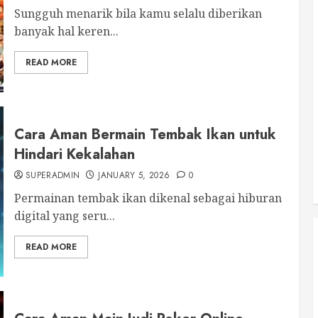
Sungguh menarik bila kamu selalu diberikan
banyak hal keren...
READ MORE
Cara Aman Bermain Tembak Ikan untuk
Hindari Kekalahan
SUPERADMIN
JANUARY 5, 2026
0
Permainan tembak ikan dikenal sebagai hiburan
digital yang seru...
READ MORE