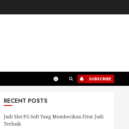
SUBSCRIBE
RECENT POSTS
Judi Slot PG Soft Yang Memberikan Fitur Judi
Terbaik