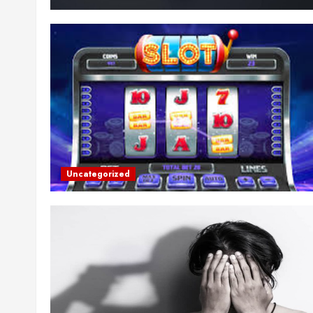
Uncategorized