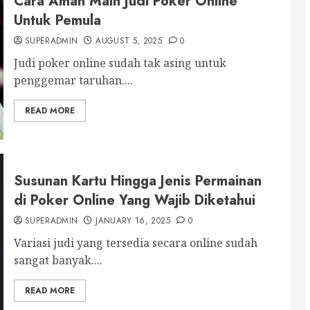
Cara Aman Main Judi Poker Online
Untuk Pemula
SUPERADMIN
AUGUST 5, 2025
0
Judi poker online sudah tak asing untuk
penggemar taruhan....
READ MORE
Susunan Kartu Hingga Jenis Permainan
di Poker Online Yang Wajib Diketahui
SUPERADMIN
JANUARY 16, 2025
0
Variasi judi yang tersedia secara online sudah
sangat banyak....
READ MORE