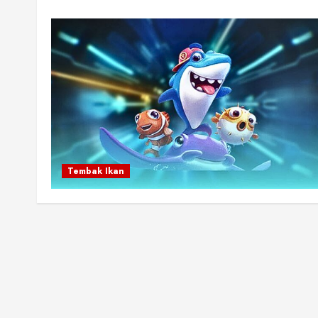
Tembak Ikan