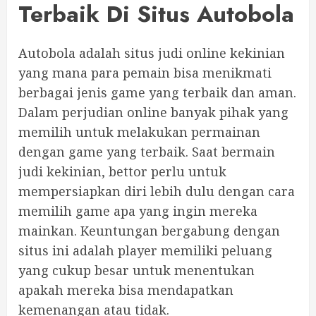
Terbaik Di Situs Autobola
Autobola adalah situs judi online kekinian
yang mana para pemain bisa menikmati
berbagai jenis game yang terbaik dan aman.
Dalam perjudian online banyak pihak yang
memilih untuk melakukan permainan
dengan game yang terbaik. Saat bermain
judi kekinian, bettor perlu untuk
mempersiapkan diri lebih dulu dengan cara
memilih game apa yang ingin mereka
mainkan. Keuntungan bergabung dengan
situs ini adalah player memiliki peluang
yang cukup besar untuk menentukan
apakah mereka bisa mendapatkan
kemenangan atau tidak.