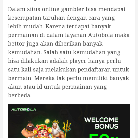
Dalam situs online gambler bisa mendapat
kesempatan taruhan dengan cara yang
lebih mudah. Karena terdapat banyak
permainan di dalam layanan Autobola maka
bettor juga akan diberikan banyak
kemudahan. Salah satu kemudahan yang
bisa dilakukan adalah player hanya perlu
satu kali saja melakukan pendaftaran untuk
bermain. Mereka tak perlu memiliki banyak
akun atau id untuk permainan yang
berbeda.