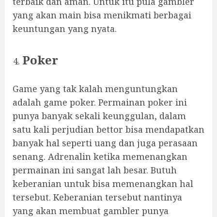
terbaik dan aman. Untuk itu pula gambler
yang akan main bisa menikmati berbagai
keuntungan yang nyata.
Poker
Game yang tak kalah menguntungkan
adalah game poker. Permainan poker ini
punya banyak sekali keunggulan, dalam
satu kali perjudian bettor bisa mendapatkan
banyak hal seperti uang dan juga perasaan
senang. Adrenalin ketika memenangkan
permainan ini sangat lah besar. Butuh
keberanian untuk bisa memenangkan hal
tersebut. Keberanian tersebut nantinya
yang akan membuat gambler punya