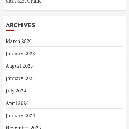
Situs Slot Online
ARCHIVES
March 2026
January 2026
August 2025
January 2025
July 2024
April 2024
January 2024
November 2023