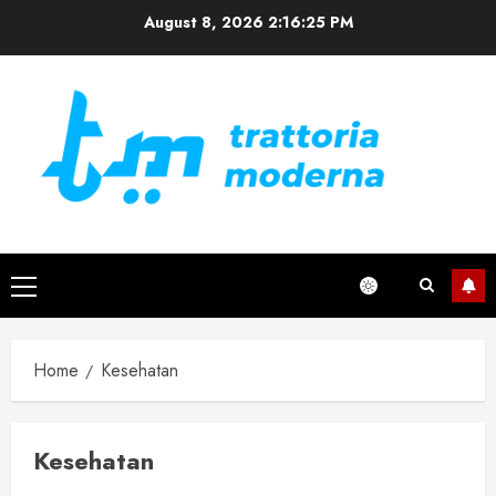
Skip
August 8, 2026
2:16:25 PM
to
content
Primary
Menu
Home
Kesehatan
Kesehatan