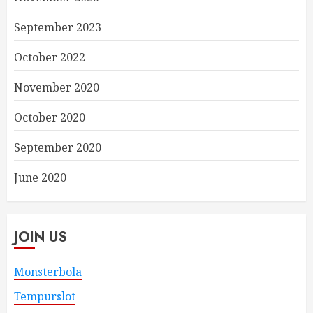
September 2023
October 2022
November 2020
October 2020
September 2020
June 2020
JOIN US
Monsterbola
Tempurslot