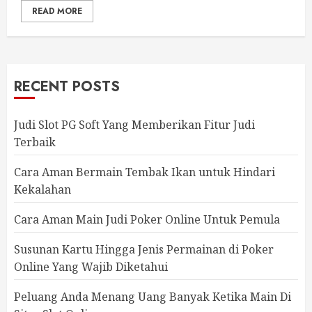
READ MORE
RECENT POSTS
Judi Slot PG Soft Yang Memberikan Fitur Judi
Terbaik
Cara Aman Bermain Tembak Ikan untuk Hindari
Kekalahan
Cara Aman Main Judi Poker Online Untuk Pemula
Susunan Kartu Hingga Jenis Permainan di Poker
Online Yang Wajib Diketahui
Peluang Anda Menang Uang Banyak Ketika Main Di