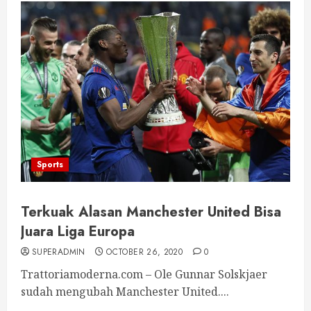
Sports
Terkuak Alasan Manchester United Bisa
Juara Liga Europa
SUPERADMIN
OCTOBER 26, 2020
0
Trattoriamoderna.com – Ole Gunnar Solskjaer
sudah mengubah Manchester United....