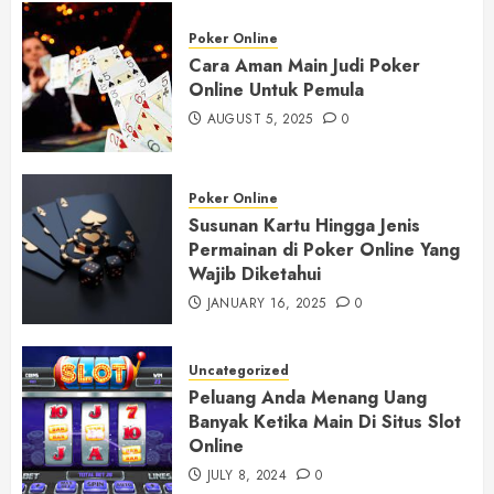
Poker Online
Cara Aman Main Judi Poker
Online Untuk Pemula
AUGUST 5, 2025
0
Poker Online
Susunan Kartu Hingga Jenis
Permainan di Poker Online Yang
Wajib Diketahui
JANUARY 16, 2025
0
Uncategorized
Peluang Anda Menang Uang
Banyak Ketika Main Di Situs Slot
Online
JULY 8, 2024
0