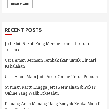
READ MORE
RECENT POSTS
Judi Slot PG Soft Yang Memberikan Fitur Judi
Terbaik
Cara Aman Bermain Tembak Ikan untuk Hindari
Kekalahan
Cara Aman Main Judi Poker Online Untuk Pemula
Susunan Kartu Hingga Jenis Permainan di Poker
Online Yang Wajib Diketahui
Peluang Anda Menang Uang Banyak Ketika Main Di