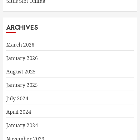
Situs Slot Online
ARCHIVES
March 2026
January 2026
August 2025
January 2025
July 2024
April 2024
January 2024
November 2023